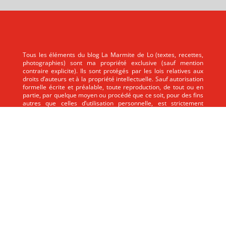
Tous les éléments du blog La Marmite de Lo (textes, recettes,
photographies) sont ma propriété exclusive (sauf mention
contraire explicite). Ils sont protégés par les lois relatives aux
droits d’auteurs et à la propriété intellectuelle. Sauf autorisation
formelle écrite et préalable, toute reproduction, de tout ou en
partie, par quelque moyen ou procédé que ce soit, pour des fins
autres que celles d’utilisation personnelle, est strictement
interdite.
Tous les éléments du blog La Marmite de Lo (textes, recettes,
photographies) sont ma propriété exclusive (sauf mention
contraire explicite). Ils sont protégés par les lois relatives aux
droits d’auteurs et à la propriété intellectuelle. Sauf autorisation
formelle écrite et préalable, toute reproduction, de tout ou en
partie, par quelque moyen ou procédé que ce soit, pour des fins
autres que celles d’utilisation personnelle, est strictement
interdite.