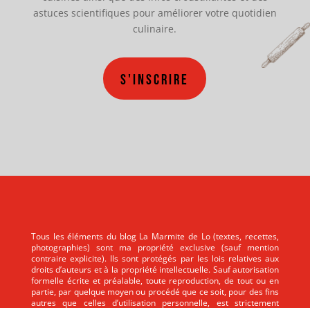
astuces scientifiques pour améliorer votre quotidien
culinaire.
S'inscrire
Tous les éléments du blog La Marmite de Lo (textes, recettes,
photographies) sont ma propriété exclusive (sauf mention
contraire explicite). Ils sont protégés par les lois relatives aux
droits d’auteurs et à la propriété intellectuelle. Sauf autorisation
formelle écrite et préalable, toute reproduction, de tout ou en
partie, par quelque moyen ou procédé que ce soit, pour des fins
autres que celles d’utilisation personnelle, est strictement