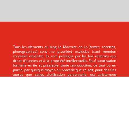
Tous les éléments du blog La Marmite de Lo (textes, recettes,
photographies) sont ma propriété exclusive (sauf mention
contraire explicite). Ils sont protégés par les lois relatives aux
droits d’auteurs et à la propriété intellectuelle. Sauf autorisation
formelle écrite et préalable, toute reproduction, de tout ou en
partie, par quelque moyen ou procédé que ce soit, pour des fins
autres que celles d’utilisation personnelle, est strictement
interdite.
Tous les éléments du blog La Marmite de Lo (textes, recettes,
photographies) sont ma propriété exclusive (sauf mention
contraire explicite). Ils sont protégés par les lois relatives aux
droits d’auteurs et à la propriété intellectuelle. Sauf autorisation
formelle écrite et préalable, toute reproduction, de tout ou en
partie, par quelque moyen ou procédé que ce soit, pour des fins
autres que celles d’utilisation personnelle, est strictement