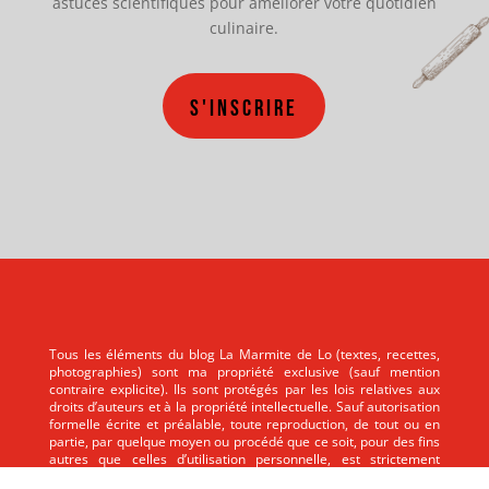
astuces scientifiques pour améliorer votre quotidien
culinaire.
S'inscrire
Tous les éléments du blog La Marmite de Lo (textes, recettes,
photographies) sont ma propriété exclusive (sauf mention
contraire explicite). Ils sont protégés par les lois relatives aux
droits d’auteurs et à la propriété intellectuelle. Sauf autorisation
formelle écrite et préalable, toute reproduction, de tout ou en
partie, par quelque moyen ou procédé que ce soit, pour des fins
autres que celles d’utilisation personnelle, est strictement
interdite.