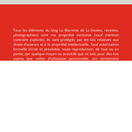
Tous les éléments du blog La Marmite de Lo (textes, recettes,
photographies) sont ma propriété exclusive (sauf mention
contraire explicite). Ils sont protégés par les lois relatives aux
droits d’auteurs et à la propriété intellectuelle. Sauf autorisation
formelle écrite et préalable, toute reproduction, de tout ou en
partie, par quelque moyen ou procédé que ce soit, pour des fins
autres que celles d’utilisation personnelle, est strictement
interdite.
Tous les éléments du blog La Marmite de Lo (textes, recettes,
photographies) sont ma propriété exclusive (sauf mention
contraire explicite). Ils sont protégés par les lois relatives aux
droits d’auteurs et à la propriété intellectuelle. Sauf autorisation
formelle écrite et préalable, toute reproduction, de tout ou en
partie, par quelque moyen ou procédé que ce soit, pour des fins
autres que celles d’utilisation personnelle, est strictement
interdite.