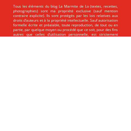
Tous les éléments du blog La Marmite de Lo (textes, recettes,
photographies) sont ma propriété exclusive (sauf mention
contraire explicite). Ils sont protégés par les lois relatives aux
droits d’auteurs et à la propriété intellectuelle. Sauf autorisation
formelle écrite et préalable, toute reproduction, de tout ou en
partie, par quelque moyen ou procédé que ce soit, pour des fins
autres que celles d’utilisation personnelle, est strictement
interdite.
Tous les éléments du blog La Marmite de Lo (textes, recettes,
photographies) sont ma propriété exclusive (sauf mention
contraire explicite). Ils sont protégés par les lois relatives aux
droits d’auteurs et à la propriété intellectuelle. Sauf autorisation
formelle écrite et préalable, toute reproduction, de tout ou en
partie, par quelque moyen ou procédé que ce soit, pour des fins
autres que celles d’utilisation personnelle, est strictement
interdite.
Politique de confidentialité
Contact