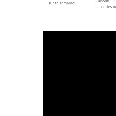
Cuisson : 2
sur ta semaine!)
secondes o