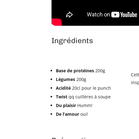
Ingrédients
Base de protéines
200g
Cet
Légumes
200g
insp
Acidité
20cl pour le punch
Twist
qq cuillères à soupe
Du plaisir
Humm!
De l’amour
oui!