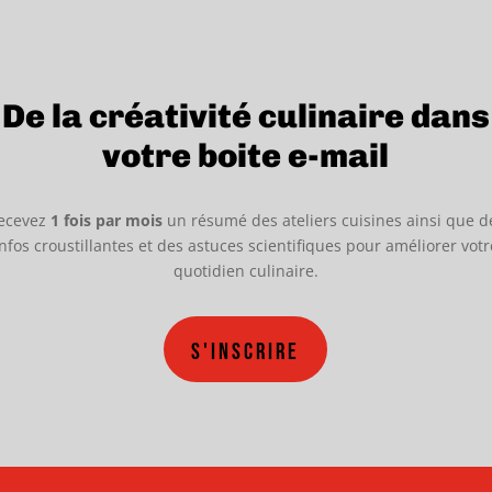
De la créativité culinaire dans
votre boite e-mail
ecevez
1 fois par mois
un résumé des ateliers cuisines ainsi que d
infos croustillantes et des astuces scientifiques pour améliorer votr
quotidien culinaire.
S'inscrire