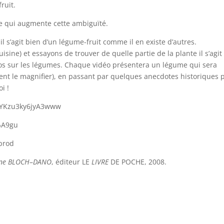
ruit.
 ce qui augmente cette ambiguïté.
il s’agit bien d’un légume-fruit comme il en existe d’autres.
sine) et essayons de trouver de quelle partie de la plante il s’agit
éos sur les légumes. Chaque vidéo présentera un légume qui sera
ent le magnifier), en passant par quelques anecdotes historiques 
i !
vYKzu3ky6jyA3www
3%A9gu
prod
yne BLOCH
–
DANO
, éditeur LE
LIVRE
DE POCHE, 2008.