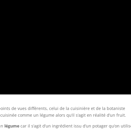
oints de vues différents, celui de la cuisinière et de la botaniste
t cuisinée comme un légume alors qu’il s’agit en réalité d’un fruit.
 un
légume
car il s’agit d’un ingrédient issu d’un potager qu’on utili