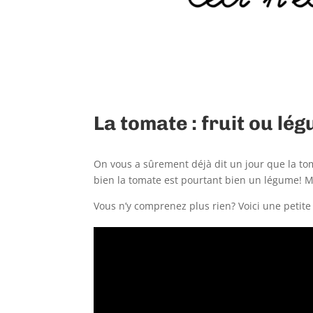
La tomate : fruit ou lé
On vous a sûrement déjà dit un jour que la tom
bien la tomate est pourtant bien un légume! M
Vous n’y comprenez plus rien? Voici une petite