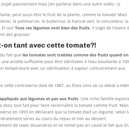
ujet passionnant mais j’en parlerai dans une autre vidéo :-)).
plante, peut aussi être le fruit de la plante, comme la tomate! Mais
iron, le potimarron, le butternut, le haricot vert, le concombre, la
. Et oui!
Tous ces légumes sont bien des fruits
, il s’agit de l’ovaire 
ent des graines!
-on tant avec cette tomate?!
 du fait que
les tomates sont traitées comme des fruits quand on
 une acidité suffisante pour être stérilisées à l’eau bouillante à 10
 en température avec un stérilisateur à vapeur contrairement aux
 de cette controverse date de 1887, au États-Unis où ce débat a mê
appliqués aux légumes et pas aux fruits
. Une riche famille export
 donc tout fait pour faire reconnaître la tomate comme fruit. Mais
overse en 1893 en déclarant que la tomate était un légume, selon l
énéralement servis au cours du repas et non au dessert.
ement de taxes douanières et ne remet pas en cause le fait que d’