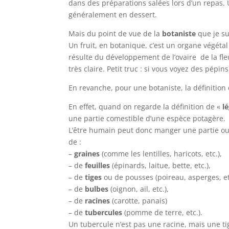
dans des préparations salées lors d’un repas. 
généralement en dessert.
Mais du point de vue de la
botaniste
que je su
Un fruit, en botanique, c’est un organe végétal i
résulte du développement de l’ovaire de la fleur
très claire. Petit truc : si vous voyez des pépins
En revanche, pour une botaniste, la définition 
En effet, quand on regarde la définition de «
l
une partie comestible d’une espèce potagère.
L’être humain peut donc manger une partie ou l
de :
–
graines
(comme les lentilles, haricots, etc.),
– de
feuilles
(épinards, laitue, bette, etc.),
– de
tiges
ou de pousses (poireau, asperges, et
– de
bulbes
(oignon, ail, etc.),
– de
racines
(carotte, panais)
– de
tubercules
(pomme de terre, etc.).
Un tubercule n’est pas une racine, mais une ti