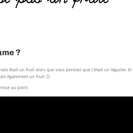
gume ?
ate était un fruit alors que vous pensiez que c’était un légume. Et
ais également un fruit 🙂
 mise au point.