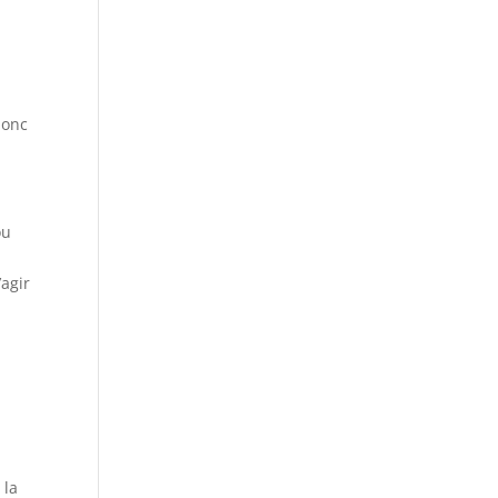
donc
ou
’agir
 la