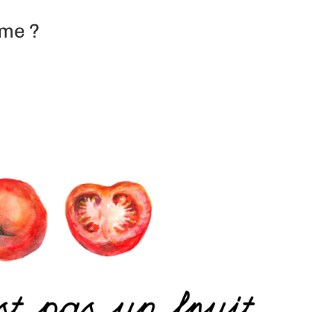
ume ?