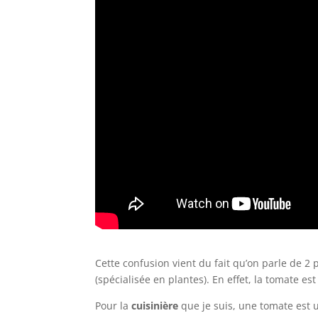
Cette confusion vient du fait qu’on parle de 2 p
(spécialisée en plantes). En effet, la tomate es
Pour la
cuisinière
que je suis, une tomate est